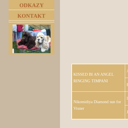
ODKAZY
KONTAKT
KISSED BI AN ANGEL
RINGING TIMPANI
Nikomidiya Diamond sun for
Vixner