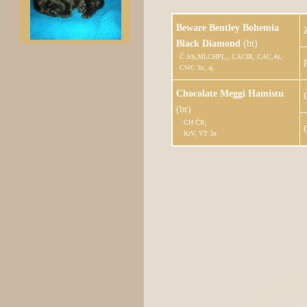
Beware Bentley Bohemia
Black Diamond
(bt)
Č.Jch,MLCHPL,, CACIB, CAC,4x,
CWC 3x, aj.
Chocolate Meggi Hamistu
(br)
CH ČR,
KrV, VT 3x