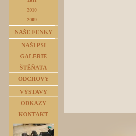
2011
2010
2009
NAŠE FENKY
NAŠI PSI
GALERIE
ŠTĚŇATA
ODCHOVY
VÝSTAVY
ODKAZY
KONTAKT